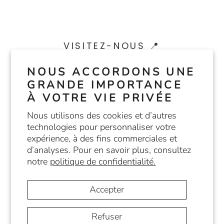
DÉPARTEMENTS
VISITEZ-NOUS 📍
C1-301 RUE ÉMERY, MONTRÉAL H2X 1J2
NOUS ACCORDONS UNE
INFO@NUEVAERA.CA
GRANDE IMPORTANCE
ITINÉRAIRE
À VOTRE VIE PRIVÉE
Nous utilisons des cookies et d’autres
INFORMATIONS
technologies pour personnaliser votre
expérience, à des fins commerciales et
Échanges et remboursements
d’analyses. Pour en savoir plus, consultez
notre
politique de confidentialité.
Expédition et ramassage à la boutique
Accepter
Conditions d'utilisation
Politique de confidentialité
Refuser