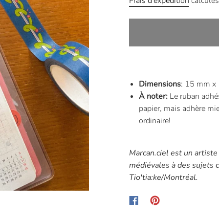
Frais d'expédition
calculés
Dimensions
: 15 mm x
À noter:
Le ruban adhés
papier, mais adhère mie
ordinaire!
Marcan.ciel est un artiste
médiévales à des sujets co
Tio'tia:ke/Montréal.