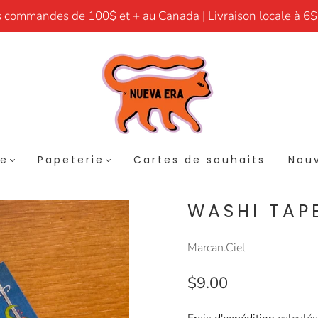
s commandes de 100$ et + au Canada | Livraison locale à 6$
re
Papeterie
Cartes de souhaits
Nouv
WASHI TAPE
Marcan.Ciel
$9.00