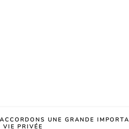

INFORMATIONS
ACCORDONS UNE GRANDE IMPORTA
TRÉAL
Échanges et remboursements
 VIE PRIVÉE
Expédition et ramassage à la boutique