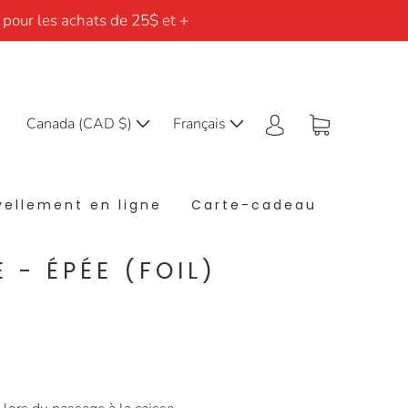
 pour les achats de 25$ et +
Canada (CAD $)
Français
ellement en ligne
Carte-cadeau
 - ÉPÉE (FOIL)