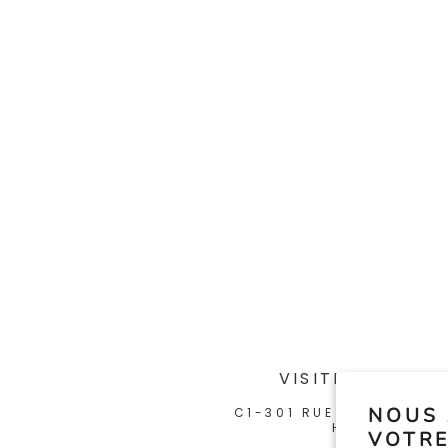
VISITEZ-NOUS 
NOUS 
C1-301 RUE ÉMERY, MON
H2X 1J2
VOTRE