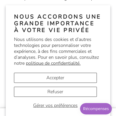
Conditions d'utilisation
NOUS ACCORDONS UNE
Politique de confidentialité
GRANDE IMPORTANCE
À VOTRE VIE PRIVÉE
Nous utilisons des cookies et d’autres
SUIVEZ-NOUS
technologies pour personnaliser votre
expérience, à des fins commerciales et
d’analyses. Pour en savoir plus, consultez
notre
politique de confidentialité.
Accepter
Refuser
© 2026
Papeterie Café Nueva Era
Commerce électronique propulsé par Shopify
Gérer vos préférences