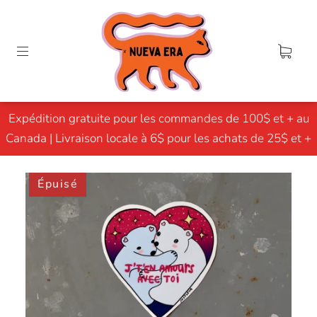
Expédition gratuite pour les commandes de 100$ et + au
Canada | Livraison locale à 6$ pour les achats de 25$ et +
Épuisé