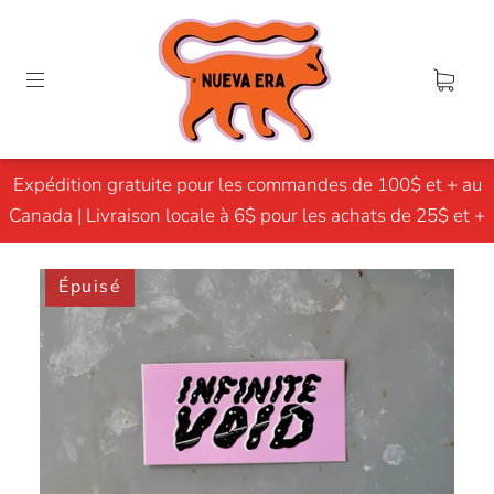
Expédition gratuite pour les commandes de 100$ et + au
Canada | Livraison locale à 6$ pour les achats de 25$ et +
Épuisé