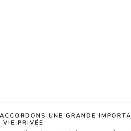

INFORMATIONS
ACCORDONS UNE GRANDE IMPORTA
TRÉAL
Échanges et remboursements
 VIE PRIVÉE
Expédition et ramassage à la boutique
A
Conditions d'utilisation