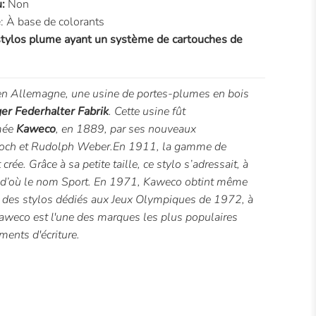
u:
Non
e
: À base de colorants
stylos plume ayant un système de cartouches de
en Allemagne, une usine de portes-plumes en bois
er Federhalter Fabrik
. Cette usine fût
mée
Kaweco
, en 1889, par ses nouveaux
h Koch et Rudolph Weber.En 1911, la gamme de
 crée. Grâce à sa petite taille, ce stylo s’adressait, à
— d’où le nom Sport. En 1971, Kaweco obtint même
 des stylos dédiés aux Jeux Olympiques de 1972, à
aweco est l'une des marques les plus populaires
ments d'écriture.