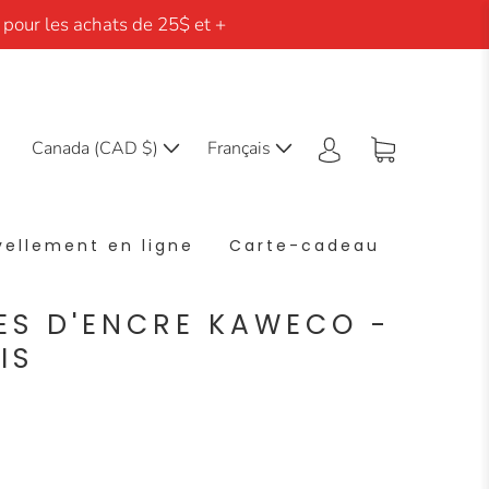
 pour les achats de 25$ et +
Canada (CAD $)
Français
ellement en ligne
Carte-cadeau
S D'ENCRE KAWECO -
IS