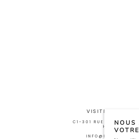
VISITEZ-NOUS 
NOUS 
C1-301 RUE ÉMERY, MON
H2X 1J2
VOTRE
INFO@NUEVAERA.C