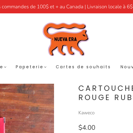
s commandes de 100$ et + au Canada | Livraison locale à 6$
re
Papeterie
Cartes de souhaits
Nouv
CARTOUCHE
ROUGE RUB
Kaweco
$4.00