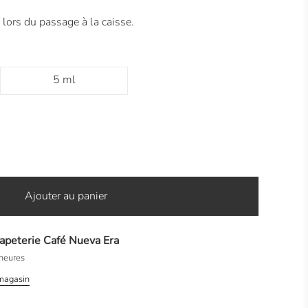
 lors du passage à la caisse.
5 ml
Ajouter au panier
apeterie Café Nueva Era
heures
 magasin