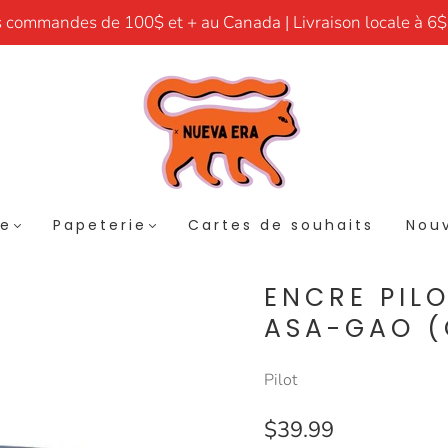
s commandes de 100$ et + au Canada | Livraison locale à 6$
re
Papeterie
Cartes de souhaits
Nouv
ENCRE PILO
ASA-GAO (
Pilot
$39.99