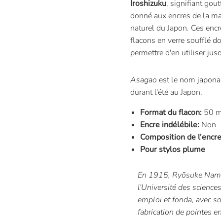
Iroshizuku
, signifiant gout
donné aux encres de la m
naturel du Japon. Ces enc
flacons en verre soufflé d
permettre d'en utiliser jus
Asagao
est le nom japonai
durant l'été au Japon.
Format du flacon:
50 m
Encre indélébile:
Non
Composition de l'encre
Pour stylos plume
En 1915,
Ryōsuke Namik
l'Université des science
emploi et fonda, avec s
fabrication de pointes e