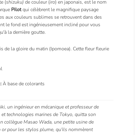
te (
shizuku)
de couleur (
iro
) en japonais, est le nom
arque
Pilot
qui célèbrent le magnifique paysage
res aux couleurs sublimes se retrouvent dans des
ont le fond est ingénieusement incliné pour vous
qu'à la dernière goutte.
s de la gloire du matin (Ipomoea). Cette fleur fleurie
l
:
À base de colorants
i, un ingénieur en mécanique et professeur de
s et technologies marines de Tokyo, quitta son
on collègue Masao Wada, une petite usine de
n or pour les stylos plume, qu'ils nommèrent