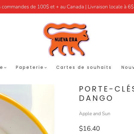
s commandes de 100$ et + au Canada | Livraison locale à 6$
re
Papeterie
Cartes de souhaits
Nouv
PORTE-CLÉ
DANGO
Apple and Sun
$16.40