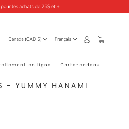
 pour les achats de 25$ et +
Canada (CAD $)
Français
ellement en ligne
Carte-cadeau
S - YUMMY HANAMI