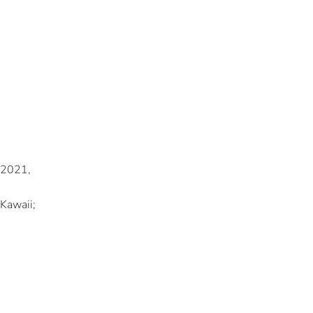
n 2021,
 Kawaii;