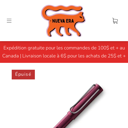
Expédition gratuite pour les commandes de 100$ et + au
Canada | Livraison locale à 6$ pour les achats de 25$ et +
Épuisé